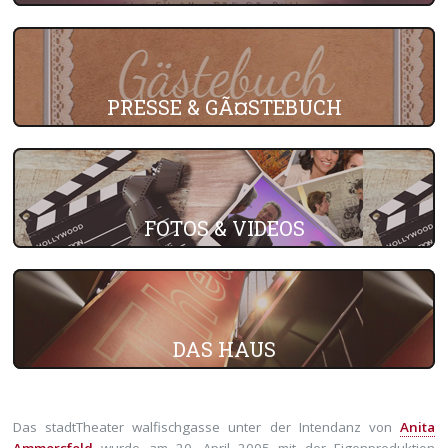
PRESSE & GÃ¤STEBUCH
FOTOS & VIDEOS
DAS HAUS
Das stadtTheater walfischgasse unter der Intendanz von
Anita
Ammersfeld
wurde am 20. April 2005 mit der Eigenproduktion