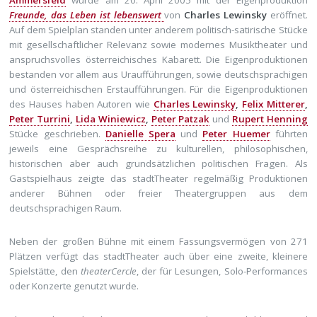
Freunde, das Leben ist lebenswert
von
Charles Lewinsky
eröffnet.
Auf dem Spielplan standen unter anderem politisch-satirische Stücke
mit gesellschaftlicher Relevanz sowie modernes Musiktheater und
anspruchsvolles österreichisches Kabarett. Die Eigenproduktionen
bestanden vor allem aus Uraufführungen, sowie deutschsprachigen
und österreichischen Erstaufführungen. Für die Eigenproduktionen
des Hauses haben Autoren wie
Charles Lewinsky
,
Felix Mitterer
,
Peter Turrini
,
Lida Winiewicz
,
Peter Patzak
und
Rupert Henning
Stücke geschrieben.
Danielle Spera
und
Peter Huemer
führten
jeweils eine Gesprächsreihe zu kulturellen, philosophischen,
historischen aber auch grundsätzlichen politischen Fragen. Als
Gastspielhaus zeigte das stadtTheater regelmäßig Produktionen
anderer Bühnen oder freier Theatergruppen aus dem
deutschsprachigen Raum.
Neben der großen Bühne mit einem Fassungsvermögen von 271
Plätzen verfügt das stadtTheater auch über eine zweite, kleinere
Spielstätte, den
theaterCercle
, der für Lesungen, Solo-Performances
oder Konzerte genutzt wurde.