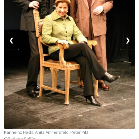
❮
❯
Karlheinz Hackl, Anita Ammersfeld, Peter Pikl
©Barbara Palffy