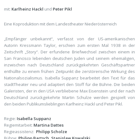
mit:
Karlheinz Hackl
und
Peter Pikl
Eine Koproduktion mit dem Landestheater Niederösterreich
„Empfänger unbekannt“, verfasst von der US-amerikanischen
Autorin Kressmann Taylor, erschien zum ersten Mal 1938 in der
Zeitschrift „Story“. Der erfundene Briefwechsel zwischen einem in
San Francisco lebenden deutschen Juden und seinem ehemaligen,
inzwischen nach Deutschland zurückgekehrten Geschäftspartner
enthüllte zu einem frühen Zeitpunkt die zerstörerische Wirkung des
Nationalsozialismus. Isabella Suppanz bearbeitet den Text für das
stadtTheater neu und adaptiert den Stoff für die Bühne. Die beiden
Galeristen, der in den USA verbliebene Max Eisenstein und der nach
Deutschland zurückgekehrte Martin Schulze werden gespielt von
den beiden Publikumslieblingen Karlheinz Hackl und Peter Pikl.
Regie:
Isabella Suppanz
Regiemitarbeit:
Martina Dattes
Regieassistenz:
Philipp Scholze
Bühne:
Philipp Bartsch, Stanislaw Kowalski