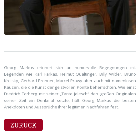
Georg Markus erinnert sich an humorvolle Begegnungen mit
Legenden wie Karl Farkas, Helmut Qualtinger, Billy Wilder, Bruno
Kreisky, Gerhard Bronner, Marcel Prawy aber auch mit namenlosen
Käuzen, die die Kunst der geistvollen Pointe beherrschten. Wie einst
Friedrich Torberg mit seiner „Tante Jolesch“ den großen Originalen
seiner Zeit ein Denkmal setzte, hält Georg Markus die besten
Anekdoten und Aussprüche ihrer legitimen Nachfahren fest.
ZURÜCK