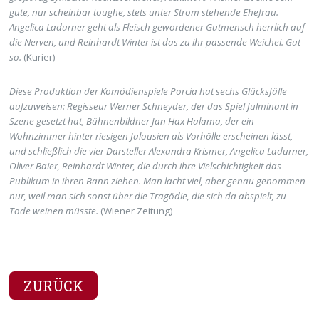
gute, nur scheinbar toughe, stets unter Strom stehende Ehefrau.
Angelica Ladurner geht als Fleisch gewordener Gutmensch herrlich auf
die Nerven, und Reinhardt Winter ist das zu ihr passende Weichei. Gut
so.
(Kurier)
Diese Produktion der Komödienspiele Porcia hat sechs Glücksfälle
aufzuweisen: Regisseur Werner Schneyder, der das Spiel fulminant in
Szene gesetzt hat, Bühnenbildner Jan Hax Halama, der ein
Wohnzimmer hinter riesigen Jalousien als Vorhölle erscheinen lässt,
und schließlich die vier Darsteller Alexandra Krismer, Angelica Ladurner,
Oliver Baier, Reinhardt Winter, die durch ihre Vielschichtigkeit das
Publikum in ihren Bann ziehen. Man lacht viel, aber genau genommen
nur, weil man sich sonst über die Tragödie, die sich da abspielt, zu
Tode weinen müsste.
(Wiener Zeitung)
ZURÜCK