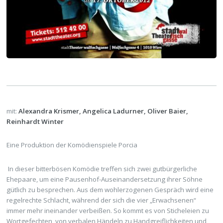
mit:
Alexandra Krismer, Angelica Ladurner, Oliver Baier,
Reinhardt Winter
Eine Produktion der Komödienspiele Porcia
In dieser bitterbösen Komödie treffen sich zwei gutbürgerliche
Ehepaare, um eine Pausenhof-Auseinandersetzung ihrer Söhne
gütlich zu besprechen. Aus dem wohlerzogenen Gespräch wird eine
regelrechte Schlacht, während der sich die vier „Erwachsenen“
immer mehr ineinander verbeißen. So kommt es von Sticheleien zu
Wortgefechten, von verbalen Händeln zu Handgreiflichkeiten und