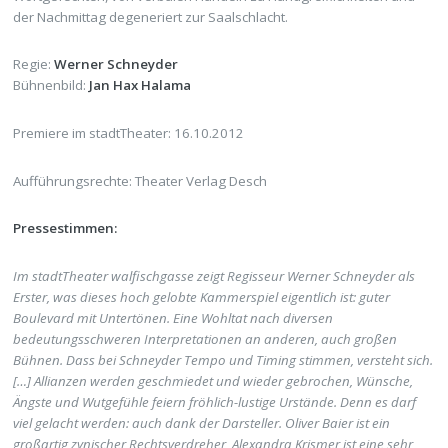
der Nachmittag degeneriert zur Saalschlacht.
Regie:
Werner Schneyder
Bühnenbild:
Jan Hax Halama
Premiere im stadtTheater: 16.10.2012
Aufführungsrechte: Theater Verlag Desch
Pressestimmen:
Im stadtTheater walfischgasse zeigt Regisseur Werner Schneyder als
Erster, was dieses hoch gelobte Kammerspiel eigentlich ist: guter
Boulevard mit Untertönen. Eine Wohltat nach diversen
bedeutungsschweren Interpretationen an anderen, auch großen
Bühnen. Dass bei Schneyder Tempo und Timing stimmen, versteht sich.
[…] Allianzen werden geschmiedet und wieder gebrochen, Wünsche,
Ängste und Wutgefühle feiern fröhlich-lustige Urstände. Denn es darf
viel gelacht werden: auch dank der Darsteller. Oliver Baier ist ein
großartig zynischer Rechtsverdreher, Alexandra Krismer ist eine sehr