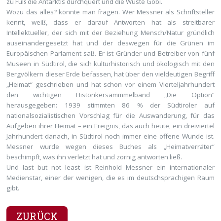
zu Fuß die Antarktis durchquert und die Wüste Gobi.
Wozu das alles? könnte man fragen. Wer Messner als Schriftsteller
kennt, weiß, dass er darauf Antworten hat als streitbarer
Intellektueller, der sich mit der Beziehung Mensch/Natur gründlich
auseinandergesetzt hat und der deswegen für die Grünen im
Europäischen Parlament saß. Er ist Gründer und Betreiber von fünf
Museen in Südtirol, die sich kulturhistorisch und ökologisch mit den
Bergvölkern dieser Erde befassen, hat über den vieldeutigen Begriff
„Heimat“ geschrieben und hat schon vor einem Vierteljahrhundert
den wichtigen Historikersammmelband „Die Option“
herausgegeben: 1939 stimmten 86 % der Südtiroler auf
nationalsozialistischen Vorschlag für die Auswanderung, für das
Aufgeben ihrer Heimat – ein Ereignis, das auch heute, ein dreiviertel
Jahrhundert danach, in Südtirol noch immer eine offene Wunde ist.
Messner wurde wegen dieses Buches als „Heimatverräter“
beschimpft, was ihn verletzt hat und zornig antworten ließ.
Und last but not least ist Reinhold Messner ein internationaler
Medienstar, einer der wenigen, die es im deutschsprachigen Raum
gibt.
ZURÜCK