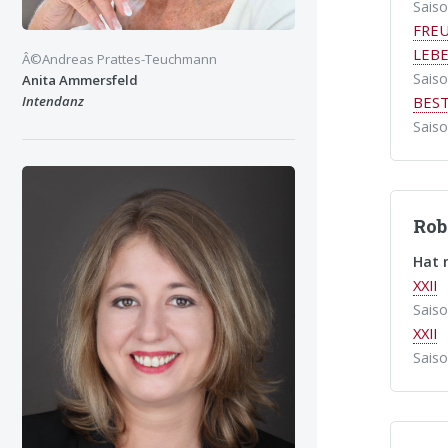
Sais
FREU
LEB
Â©Andreas Prattes-Teuchmann
Sais
Anita Ammersfeld
BEST
Intendanz
Sais
Rob
Hat 
XXII
Sais
XXII
Sais