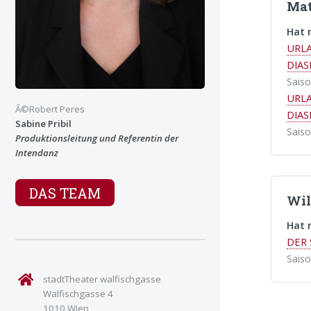
Mat
Hat 
URLA
DIA
Sais
URLA
Â©Robert Peres
DIA
Sabine Pribil
Sais
Produktionsleitung und Referentin der
Intendanz
DAS TEAM
Wil
Hat 
DER
Sais
stadtTheater walfischgasse
Walfischgasse 4
1010 Wien