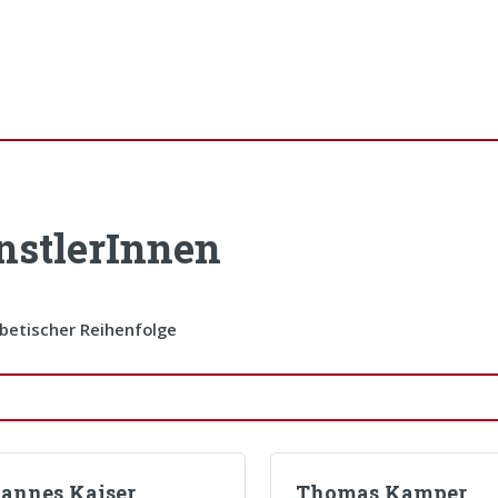
nstlerInnen
abetischer Reihenfolge
annes Kaiser
Thomas Kamper