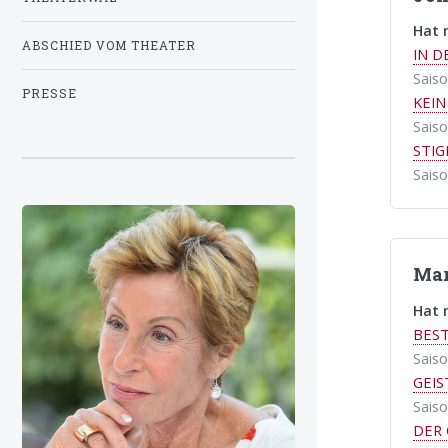
Hat 
ABSCHIED VOM THEATER
IN 
Sais
PRESSE
KEIN
Sais
STI
Sais
Mar
Hat 
BEST
Sais
GEI
Sais
DER