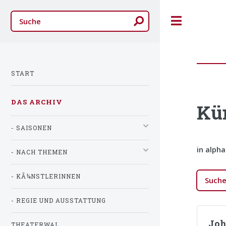
Toggle
START
DAS ARCHIV
Kü
- SAISONEN
in alph
- NACH THEMEN
- KÃ¼NSTLERINNEN
- REGIE UND AUSSTATTUNG
Joh
THEATERWAL