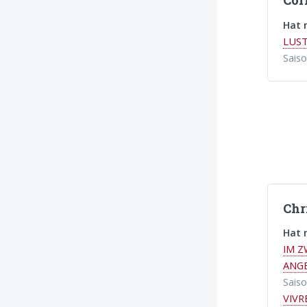
Cor
Hat 
LUS
Sais
Chr
Hat 
IM Z
ANG
Sais
VIVR